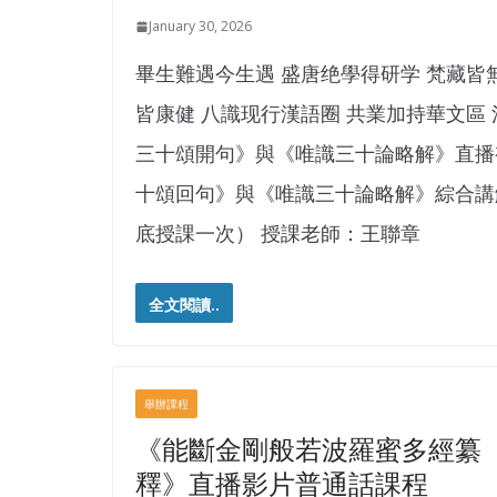
January 30, 2026
畢生難遇今生遇 盛唐绝學得研学 梵藏皆
皆康健 八識现行漢語圈 共業加持華文區
三十頌開句》與《唯識三十論略解》直播視
十頌回句》與《唯識三十論略解》綜合講解 課程
底授課一次） 授課老師：王聯章
全文閱讀..
舉辦課程
《能斷金剛般若波羅蜜多經纂
釋》直播影片普通話課程