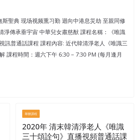
無斯聖典 现场视频熏习勤 迴向中港息災劫 至親同修
 清淨傳承垂宇宙 中華兒女肅慈猷 課程名稱：《唯識
訊普通話課程 課程內容: 近代韓清淨老人《唯識三
時間：週六下午 6:30 – 7:30 PM (每月逢月
舉辦課程
2020年 清末韓清淨老人《唯識
三十頌詮句》直播視頻普通話課