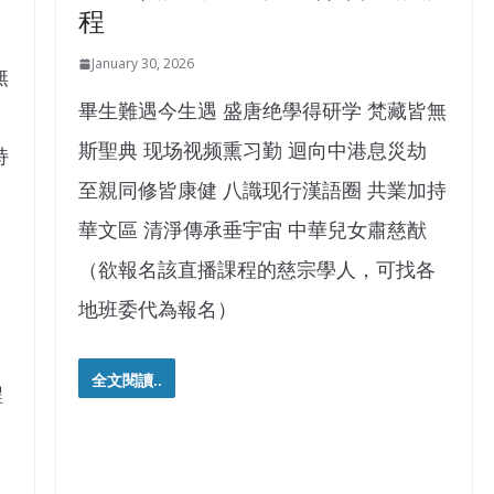
程
January 30, 2026
無
畢生難遇今生遇 盛唐绝學得研学 梵藏皆無
斯聖典 现场视频熏习勤 迴向中港息災劫
持
至親同修皆康健 八識现行漢語圈 共業加持
華文區 清淨傳承垂宇宙 中華兒女肅慈猷
（欲報名該直播課程的慈宗學人，可找各
地班委代為報名）
全文閱讀..
程