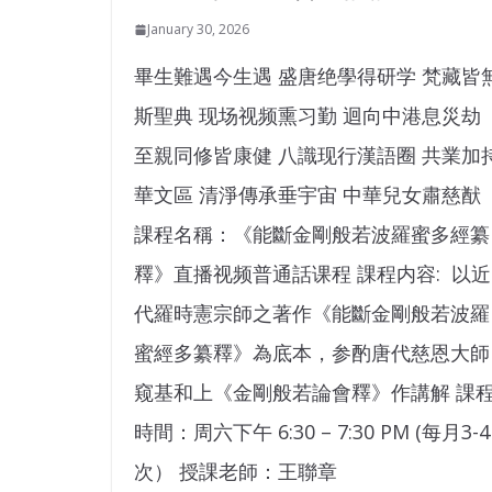
January 30, 2026
畢生難遇今生遇 盛唐绝學得研学 梵藏皆
斯聖典 现场视频熏习勤 迴向中港息災劫
至親同修皆康健 八識现行漢語圈 共業加
華文區 清淨傳承垂宇宙 中華兒女肅慈猷
課程名稱：《能斷金剛般若波羅蜜多經纂
釋》直播视频普通話课程 課程内容: 以近
代羅時憲宗師之著作《能斷金剛般若波羅
蜜經多纂釋》為底本，参酌唐代慈恩大師
窥基和上《金剛般若論會釋》作講解 課
時間：周六下午 6:30 – 7:30 PM (每月3-4
次） 授課老師：王聯章