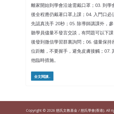
離家開始到學會沿途需戴口罩；03. 到學
後全程應仍戴著口罩上課；04. 入門口必
先認真洗手 20秒；05. 除導師講課外，參
聽學員儘量不發言交談，有問題可以下課
後發到微信學習群裏詢問；06. 儘量保持
位距離，不要握手，避免皮膚接觸；07. 
他臨時措施。
全文閱讀..
Copyright © 2026
慈氏文教基金 / 慈氏學會(香港)
. All 