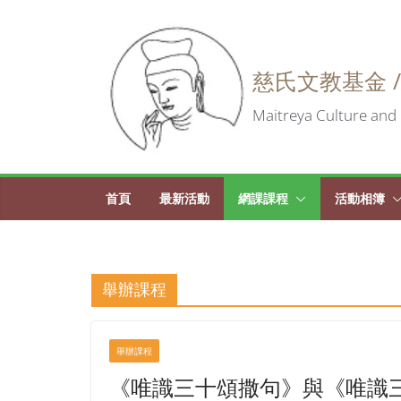
Skip
to
慈氏文教基金 /
content
Maitreya Culture and 
首頁
最新活動
網課課程
活動相簿
舉辦課程
舉辦課程
《唯識三十頌撒句》與《唯識