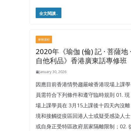
全文閱讀..
舉辦課程
2020年《瑜伽 (倫) 記 · 菩薩地 
自他利品》香港廣東話專修班
January 30, 2026
因應目前香港情勢趨嚴峻香港現場上課學
員需符合下列條件和遵守臨時規則 01. 現
場上課學員在 3月15上課後十四天內沒離
境和接觸從疫區回港人士或疑受感染人士
或自身正受特區政府居家隔離限制；02. 